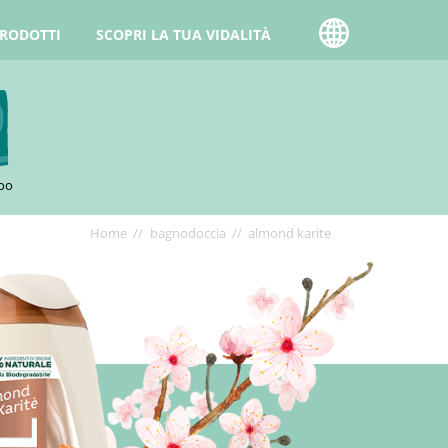
PRODOTTI
SCOPRI LA TUA VIDALITÀ
oo
Briciole
Home
bagnodoccia
almond karite
di
pane