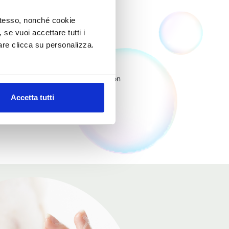
MANDORLE
 stesso, nonché cookie
, se vuoi accettare tutti i
re clicca su personalizza.
 Burro di Karité, dalle proprietà
elle una deliziosa sensazione di
umazione è dolce ed avvolgente, con
ggero fondo caramellato.
Accetta tutti