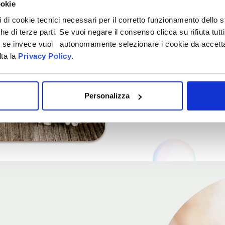
OLIO DI 
ookie
& KARITÉ
pi di cookie tecnici necessari per il corretto funzionamento dello
che di terze parti. Se vuoi negare il consenso clicca su rifiuta tutti
ti, se invece vuoi autonomamente selezionare i cookie da accetta
Arricchito con Olio di Mandorle e
lta la
Privacy Policy
.
idratanti e lenitive, dona alla p
morbidezza e setosità. La prof
note di testa agrumate ed un le
Personalizza