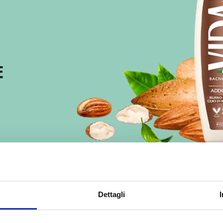
E
Dettagli