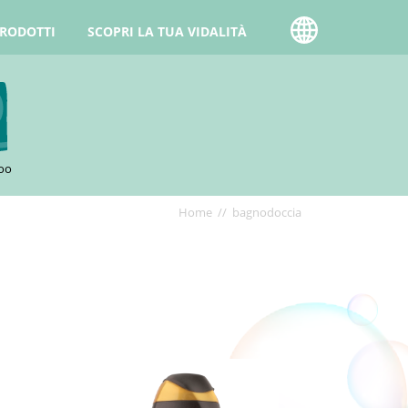
PRODOTTI
SCOPRI LA TUA VIDALITÀ
oo
Briciole
Home
bagnodoccia
di
pane