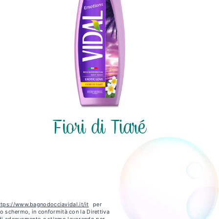
Fiori di Tiaré
ttps://www.bagnodocciavidal.it/it
per
ello schermo, in conformità con la Direttiva
e di adeguamento e stiamo lavorando per