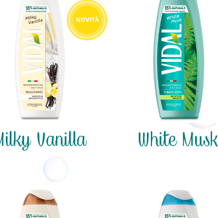
NOVITÀ
Milky Vanilla
White Mus