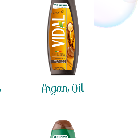
k
Argan Oil