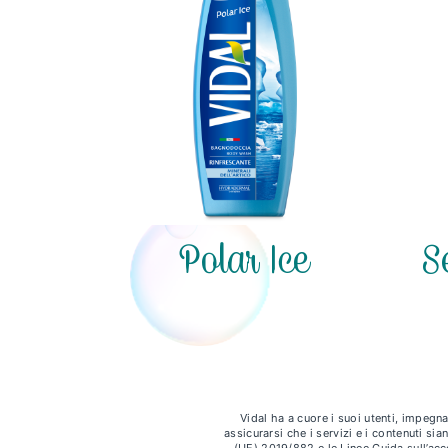
Polar Ice
S
Vidal ha a cuore i suoi utenti, impegnan
assicurarsi che i servizi e i contenuti sia
(UE) 2019/882 e le Linee Guida sull’ac