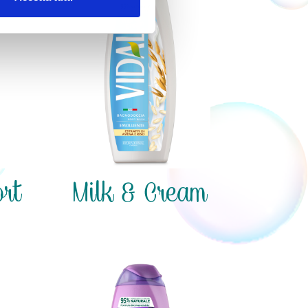
rt
Milk & Cream