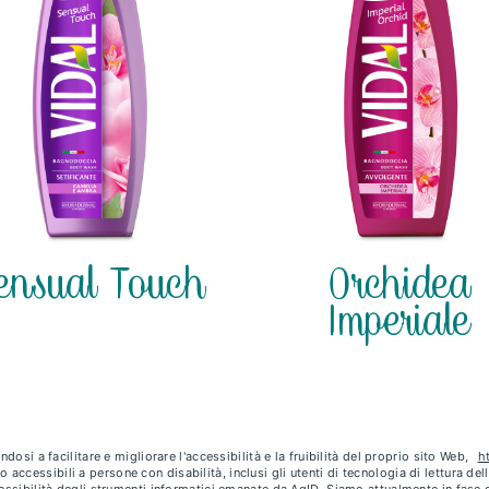
ensual Touch
Orchidea
Imperiale
dosi a facilitare e migliorare l'accessibilità e la fruibilità del proprio sito Web,
h
no accessibili a persone con disabilità, inclusi gli utenti di tecnologia di lettura d
cessibilità degli strumenti informatici emanate da AgID. Siamo attualmente in fas