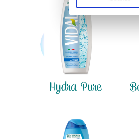
Hydra Pure
B