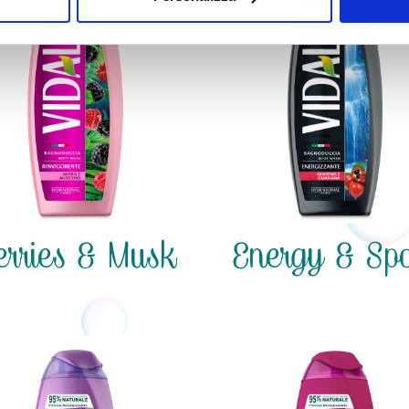
erries & Musk
Energy & Spo