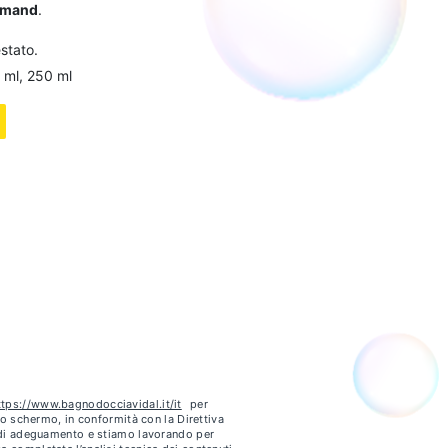
rmand
.
stato.
0 ml, 250 ml
ttps://www.bagnodocciavidal.it/it
per
ello schermo, in conformità con la Direttiva
e di adeguamento e stiamo lavorando per