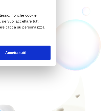
AN
 stesso, nonché cookie
stato.
, se vuoi accettare tutti i
re clicca su personalizza.
0 ml, 250 ml
Accetta tutti