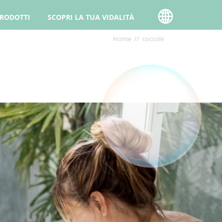
PRODOTTI
SCOPRI LA TUA VIDALITÀ
Briciole
Home
coccole
di
pane