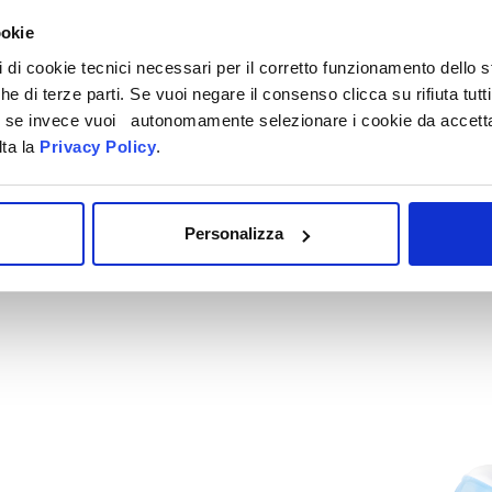
OLIO DI ARG
ookie
pi di cookie tecnici necessari per il corretto funzionamento dello
Dermatologicamente te
che di terze parti. Se vuoi negare il consenso clicca su rifiuta tutti
ti, se invece vuoi autonomamente selezionare i cookie da accetta
Formati disponibili: 50
lta la
Privacy Policy
.
SCOPRI DI PIÙ
Personalizza